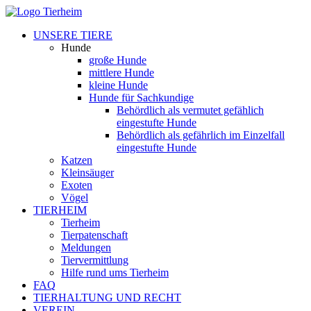
UNSERE TIERE
Hunde
große Hunde
mittlere Hunde
kleine Hunde
Hunde für Sachkundige
Behördlich als vermutet gefählich
eingestufte Hunde
Behördlich als gefährlich im Einzelfall
eingestufte Hunde
Katzen
Kleinsäuger
Exoten
Vögel
TIERHEIM
Tierheim
Tierpatenschaft
Meldungen
Tiervermittlung
Hilfe rund ums Tierheim
FAQ
TIERHALTUNG UND RECHT
VEREIN