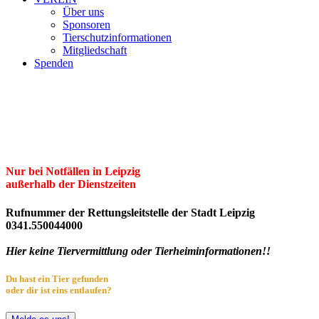
Über uns
Sponsoren
Tierschutzinformationen
Mitgliedschaft
Spenden
Erster Freier Tierschutzverein Leipzig
und Umgebung e.V.
Herzlich willkommen im Tierheim Leipzig!
Nur bei Notfällen in Leipzig
außerhalb der Dienstzeiten
Rufnummer der Rettungsleitstelle der Stadt Leipzig
0341.550044000
Hier keine Tiervermittlung oder Tierheiminformationen!!
Du hast ein Tier gefunden
oder dir ist eins entlaufen?