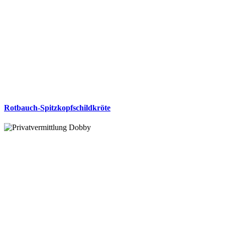
Rotbauch-Spitzkopfschildkröte