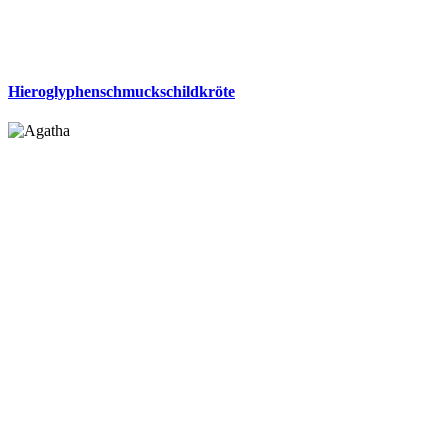
Hieroglyphenschmuckschildkröte