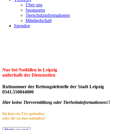
Über uns
Sponsoren
Tierschutzinformationen
Mitgliedschaft
Spenden
Erster Freier Tierschutzverein Leipzig
und Umgebung e.V.
Herzlich willkommen im Tierheim Leipzig!
Nur bei Notfällen in Leipzig
außerhalb der Dienstzeiten
Rufnummer der Rettungsleitstelle der Stadt Leipzig
0341.550044000
Hier keine Tiervermittlung oder Tierheiminformationen!!
Du hast ein Tier gefunden
oder dir ist eins entlaufen?