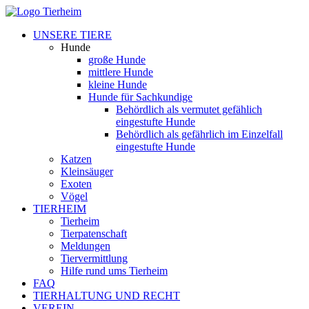
UNSERE TIERE
Hunde
große Hunde
mittlere Hunde
kleine Hunde
Hunde für Sachkundige
Behördlich als vermutet gefählich
eingestufte Hunde
Behördlich als gefährlich im Einzelfall
eingestufte Hunde
Katzen
Kleinsäuger
Exoten
Vögel
TIERHEIM
Tierheim
Tierpatenschaft
Meldungen
Tiervermittlung
Hilfe rund ums Tierheim
FAQ
TIERHALTUNG UND RECHT
VEREIN