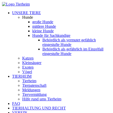
UNSERE TIERE
Hunde
große Hunde
mittlere Hunde
kleine Hunde
Hunde für Sachkundige
Behördlich als vermutet gefählich
eingestufte Hunde
Behördlich als gefährlich im Einzelfall
eingestufte Hunde
Katzen
Kleinsäuger
Exoten
Vögel
TIERHEIM
Tierheim
Tierpatenschaft
Meldungen
Tiervermittlung
Hilfe rund ums Tierheim
FAQ
TIERHALTUNG UND RECHT
VEREIN