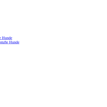
te Hunde
estufte Hunde