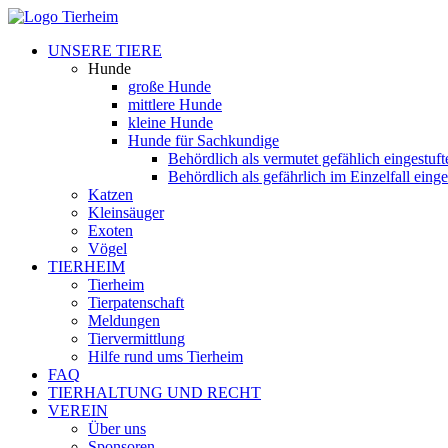
UNSERE TIERE
Hunde
große Hunde
mittlere Hunde
kleine Hunde
Hunde für Sachkundige
Behördlich als vermutet gefählich eingestuf
Behördlich als gefährlich im Einzelfall eing
Katzen
Kleinsäuger
Exoten
Vögel
TIERHEIM
Tierheim
Tierpatenschaft
Meldungen
Tiervermittlung
Hilfe rund ums Tierheim
FAQ
TIERHALTUNG UND RECHT
VEREIN
Über uns
Sponsoren