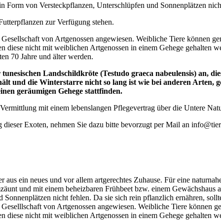
 in Form von Versteckpflanzen, Unterschlüpfen und Sonnenplätzen nich
 Futterpflanzen zur Verfügung stehen.
ie Gesellschaft von Artgenossen angewiesen. Weibliche Tiere können g
en diese nicht mit weiblichen Artgenossen in einem Gehege gehalten w
en 70 Jahre und älter werden.
 tunesischen Landschildkröte (
Testudo graeca nabeulensis)
an, di
t und die Winterstarre nicht so lang ist wie bei anderen Arten, 
inen geräumigen Gehege stattfinden.
e Vermittlung mit einem lebenslangen Pflegevertrag über die Untere Na
g dieser Exoten, nehmen Sie dazu bitte bevorzugt per Mail an info@tier
 aus ein neues und vor allem artgerechtes Zuhause. Für eine naturna
umzäunt und mit einem beheizbaren Frühbeet bzw. einem Gewächshaus aus
 Sonnenplätzen nicht fehlen. Da sie sich rein pflanzlich ernähren, sol
ie Geselllschaft von Artgenossen angewiesen. Weibliche Tiere können g
en diese nicht mit weiblichen Artgenossen in einem Gehege gehalten w