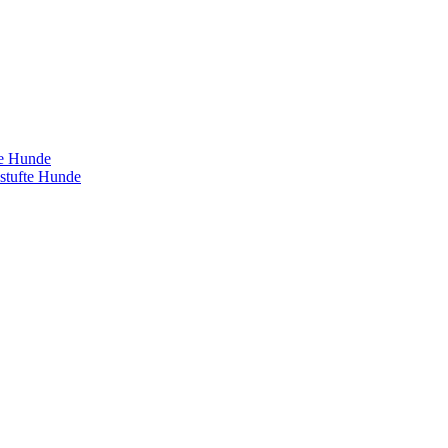
te Hunde
estufte Hunde