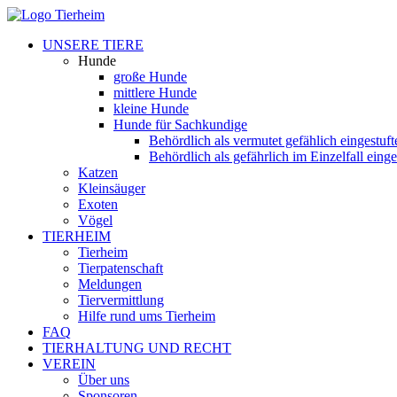
UNSERE TIERE
Hunde
große Hunde
mittlere Hunde
kleine Hunde
Hunde für Sachkundige
Behördlich als vermutet gefählich eingestuf
Behördlich als gefährlich im Einzelfall eing
Katzen
Kleinsäuger
Exoten
Vögel
TIERHEIM
Tierheim
Tierpatenschaft
Meldungen
Tiervermittlung
Hilfe rund ums Tierheim
FAQ
TIERHALTUNG UND RECHT
VEREIN
Über uns
Sponsoren