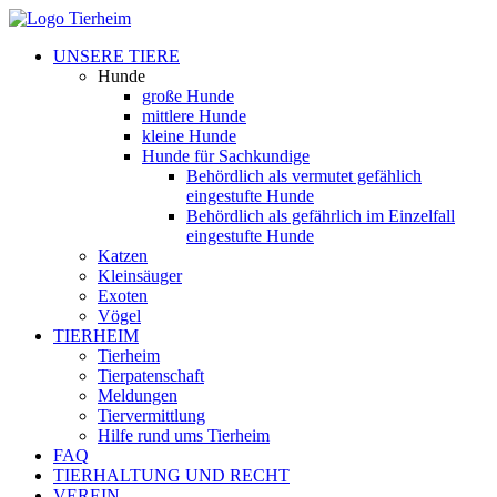
UNSERE TIERE
Hunde
große Hunde
mittlere Hunde
kleine Hunde
Hunde für Sachkundige
Behördlich als vermutet gefählich
eingestufte Hunde
Behördlich als gefährlich im Einzelfall
eingestufte Hunde
Katzen
Kleinsäuger
Exoten
Vögel
TIERHEIM
Tierheim
Tierpatenschaft
Meldungen
Tiervermittlung
Hilfe rund ums Tierheim
FAQ
TIERHALTUNG UND RECHT
VEREIN