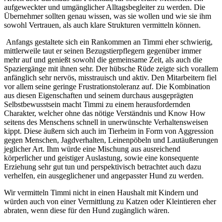
aufgeweckter und umgänglicher Alltagsbegleiter zu werden. Die
Übernehmer sollten genau wissen, was sie wollen und wie sie ihm
sowohl Vertrauen, als auch klare Strukturen vermitteln können.
Anfangs gestaltete sich ein Rankommen an Timmi eher schwierig,
mittlerweile taut er seinen Bezugstierpflegern gegenüber immer
mehr auf und genießt sowohl die gemeinsame Zeit, als auch die
Spaziergänge mit ihnen sehr. Der hübsche Rüde zeigte sich vorallem
anfänglich sehr nervös, misstrauisch und aktiv. Den Mitarbeitern fiel
vor allem seine geringe Frustrationstoleranz auf. Die Kombination
aus diesen Eigenschaften und seinem durchaus ausgeprägten
Selbstbewusstsein macht Timmi zu einem herausfordernden
Charakter, welcher ohne das nötige Verständnis und Know How
seitens des Menschens schnell in unerwünschte Verhaltensweisen
kippt. Diese äußern sich auch im Tierheim in Form von Aggression
gegen Menschen, Jagdverhalten, Leinenpöbeln und Lautäußerungen
jeglicher Art. Ihm würde eine Mischung aus ausreichend
körperlicher und geistiger Auslastung, sowie eine konsequente
Erziehung sehr gut tun und perspektivisch betrachtet auch dazu
verhelfen, ein ausgeglichener und angepasster Hund zu werden.
Wir vermitteln Timmi nicht in einen Haushalt mit Kindern und
würden auch von einer Vermittlung zu Katzen oder Kleintieren eher
abraten, wenn diese für den Hund zugänglich wären.