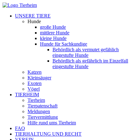
UNSERE TIERE
Hunde
große Hunde
mittlere Hunde
kleine Hunde
Hunde für Sachkundige
Behördlich als vermutet gefählich
eingestufte Hunde
Behördlich als gefährlich im Einzelfall
eingestufte Hunde
Katzen
Kleinsäuger
Exoten
Vögel
TIERHEIM
Tierheim
Tierpatenschaft
Meldungen
Tiervermittlung
Hilfe rund ums Tierheim
FAQ
TIERHALTUNG UND RECHT
VEREIN