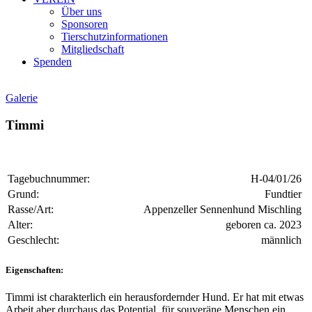
Über uns
Sponsoren
Tierschutzinformationen
Mitgliedschaft
Spenden
Galerie
Timmi
Tagebuchnummer:
H-04/01/26
Grund:
Fundtier
Rasse/Art:
Appenzeller Sennenhund Mischling
Alter:
geboren ca. 2023
Geschlecht:
männlich
Eigenschaften:
Timmi ist charakterlich ein herausfordernder Hund. Er hat mit etwas
Arbeit aber durchaus das Potential, für souveräne Menschen ein