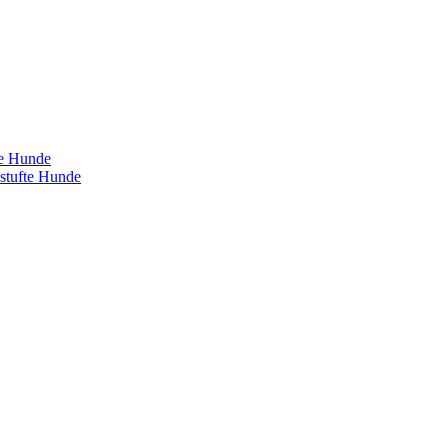
te Hunde
estufte Hunde