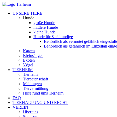
UNSERE TIERE
Hunde
große Hunde
mittlere Hunde
kleine Hunde
Hunde für Sachkundige
Behördlich als vermutet gefählich eingestuf
Behördlich als gefährlich im Einzelfall eing
Katzen
Kleinsäuger
Exoten
Vögel
TIERHEIM
Tierheim
Tierpatenschaft
Meldungen
Tiervermittlung
Hilfe rund ums Tierheim
FAQ
TIERHALTUNG UND RECHT
VEREIN
Über uns
Sponsoren