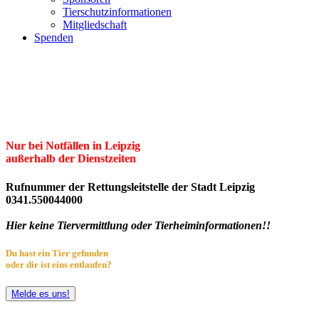
Tierschutzinformationen
Mitgliedschaft
Spenden
Erster Freier Tierschutzverein Leipzig
und Umgebung e.V.
Herzlich willkommen im Tierheim Leipzig!
Nur bei Notfällen in Leipzig
außerhalb der Dienstzeiten
Rufnummer der Rettungsleitstelle der Stadt Leipzig
0341.550044000
Hier keine Tiervermittlung oder Tierheiminformationen!!
Du hast ein Tier gefunden
oder dir ist eins entlaufen?
Melde es uns!