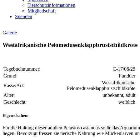
Tierschutzinformationen
Mitgliedschaft
Spenden
Galerie
Westafrikanische Pelomedusenklappbrustschildkröte
Tagebuchnummer:
E-17/06/25
Grund:
Fundtier
Westafrikanische
Rasse/Art:
Pelomedusenklappbrustschildkröte
Alter:
unbekannt, adult
Geschlecht:
weiblich
Eigenschaften:
Für die Haltung dieser adulten Pelusios castaneus sollte das Aquar
liegen. Bevorzugt fressen sie tierische Nahrung wie Mückenlarven u