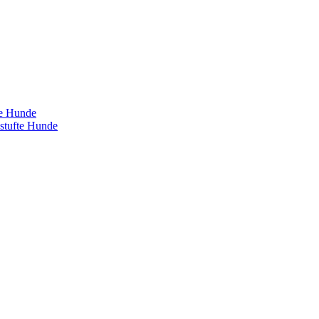
te Hunde
estufte Hunde