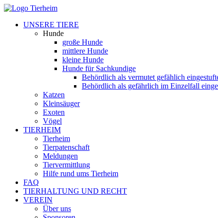
UNSERE TIERE
Hunde
große Hunde
mittlere Hunde
kleine Hunde
Hunde für Sachkundige
Behördlich als vermutet gefählich eingestuf
Behördlich als gefährlich im Einzelfall eing
Katzen
Kleinsäuger
Exoten
Vögel
TIERHEIM
Tierheim
Tierpatenschaft
Meldungen
Tiervermittlung
Hilfe rund ums Tierheim
FAQ
TIERHALTUNG UND RECHT
VEREIN
Über uns
Sponsoren