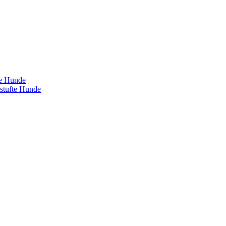
te Hunde
estufte Hunde