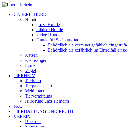
UNSERE TIERE
Hunde
große Hunde
mittlere Hunde
kleine Hunde
Hunde für Sachkundige
Behördlich als vermutet gefählich eingestuf
Behördlich als gefährlich im Einzelfall eing
Katzen
Kleinsäuger
Exoten
Vögel
TIERHEIM
Tierheim
Tierpatenschaft
Meldungen
Tiervermittlung
Hilfe rund ums Tierheim
FAQ
TIERHALTUNG UND RECHT
VEREIN
Über uns
Sponsoren