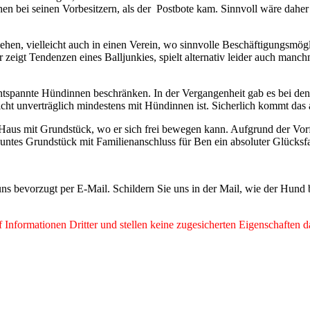
en bei seinen Vorbesitzern, als der Postbote kam. Sinnvoll wäre daher
 gehen, vielleicht auch in einen Verein, wo sinnvolle Beschäftigungsmö
r zeigt Tendenzen eines Balljunkies, spielt alternativ leider auch manc
 entspannte Hündinnen beschränken. In der Vergangenheit gab es bei de
cht unverträglich mindestens mit Hündinnen ist. Sicherlich kommt das
Haus mit Grundstück, wo er sich frei bewegen kann. Aufgrund der Vor
äuntes Grundstück mit Familienanschluss für Ben ein absoluter Glücksf
ns bevorzugt per E-Mail. Schildern Sie uns in der Mail, wie der Hund
Informationen Dritter und stellen keine zugesicherten Eigenschaften d