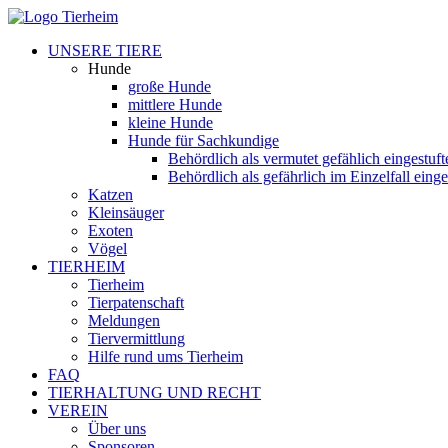
UNSERE TIERE
Hunde
große Hunde
mittlere Hunde
kleine Hunde
Hunde für Sachkundige
Behördlich als vermutet gefählich eingestuf
Behördlich als gefährlich im Einzelfall eing
Katzen
Kleinsäuger
Exoten
Vögel
TIERHEIM
Tierheim
Tierpatenschaft
Meldungen
Tiervermittlung
Hilfe rund ums Tierheim
FAQ
TIERHALTUNG UND RECHT
VEREIN
Über uns
Sponsoren