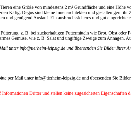
 4 Tieren eine Größe von mindestens 2 m² Grundfläche und eine Höhe v
ten Käfig. Degus sind kleine Innenarchitekten und gestalten gern ihr 
en und genügend Auslauf. Ein ausbruchssicheres und gut eingerichte
Fütterung, z. B. bei zuckerhaltigen Futtermitteln wie Brot, Obst oder 
armes Gemüse, wie z. B. Salat und ungiftige Zweige zum Annagen. Auc
per Mail unter info@tierheim-leipzig.de und übersenden Sie Bilder Ihre
 bitte per Mail unter info@tierheim-leipzig.de und übersenden Sie Bild
Informationen Dritter und stellen keine zugesicherten Eigenschaften d