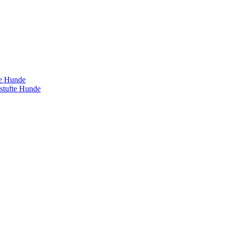
te Hunde
estufte Hunde