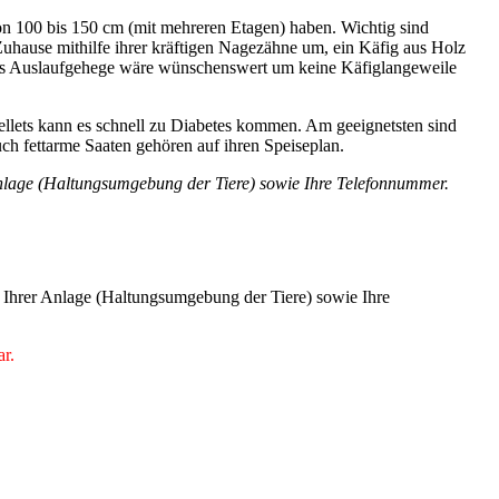
on 100 bis 150 cm (mit mehreren Etagen) haben. Wichtig sind
Zuhause mithilfe ihrer kräftigen Nagezähne um, ein Käfig aus Holz
tes Auslaufgehege wäre wünschenswert um keine Käfiglangeweile
Pellets kann es schnell zu Diabetes kommen. Am geeignetsten sind
h fettarme Saaten gehören auf ihren Speiseplan.
r Anlage (Haltungsumgebung der Tiere) sowie Ihre Telefonnummer.
er Ihrer Anlage (Haltungsumgebung der Tiere) sowie Ihre
ar.