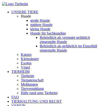
UNSERE TIERE
Hunde
große Hunde
mittlere Hunde
kleine Hunde
Hunde für Sachkundige
Behördlich als vermutet gefählich
eingestufte Hunde
Behördlich als gefährlich im Einzelfall
eingestufte Hunde
Katzen
Kleinsäuger
Exoten
Vögel
TIERHEIM
Tierheim
Tierpatenschaft
Meldungen
Tiervermittlung
Hilfe rund ums Tierheim
FAQ
TIERHALTUNG UND RECHT
VEREIN