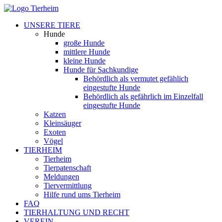
UNSERE TIERE
Hunde
große Hunde
mittlere Hunde
kleine Hunde
Hunde für Sachkundige
Behördlich als vermutet gefählich
eingestufte Hunde
Behördlich als gefährlich im Einzelfall
eingestufte Hunde
Katzen
Kleinsäuger
Exoten
Vögel
TIERHEIM
Tierheim
Tierpatenschaft
Meldungen
Tiervermittlung
Hilfe rund ums Tierheim
FAQ
TIERHALTUNG UND RECHT
VEREIN