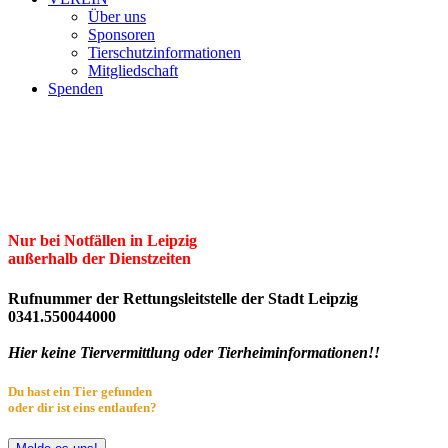
Über uns
Sponsoren
Tierschutzinformationen
Mitgliedschaft
Spenden
Erster Freier Tierschutzverein Leipzig
und Umgebung e.V.
Herzlich willkommen im Tierheim Leipzig!
Nur bei Notfällen in Leipzig
außerhalb der Dienstzeiten
Rufnummer der Rettungsleitstelle der Stadt Leipzig
0341.550044000
Hier keine Tiervermittlung oder Tierheiminformationen!!
Du hast ein Tier gefunden
oder dir ist eins entlaufen?