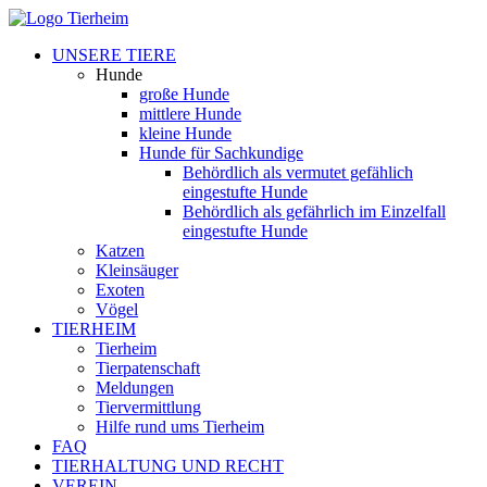
UNSERE TIERE
Hunde
große Hunde
mittlere Hunde
kleine Hunde
Hunde für Sachkundige
Behördlich als vermutet gefählich
eingestufte Hunde
Behördlich als gefährlich im Einzelfall
eingestufte Hunde
Katzen
Kleinsäuger
Exoten
Vögel
TIERHEIM
Tierheim
Tierpatenschaft
Meldungen
Tiervermittlung
Hilfe rund ums Tierheim
FAQ
TIERHALTUNG UND RECHT
VEREIN