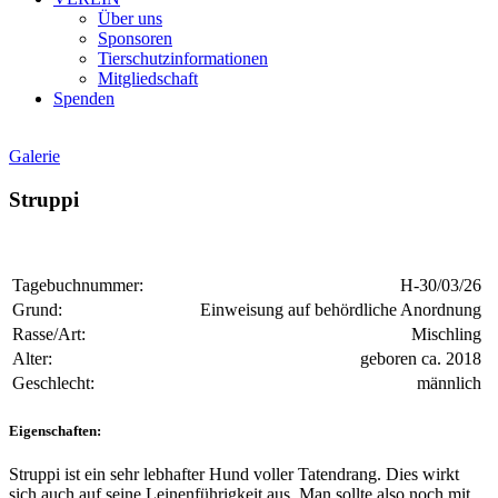
Über uns
Sponsoren
Tierschutzinformationen
Mitgliedschaft
Spenden
Galerie
Struppi
Tagebuchnummer:
H-30/03/26
Grund:
Einweisung auf behördliche Anordnung
Rasse/Art:
Mischling
Alter:
geboren ca. 2018
Geschlecht:
männlich
Eigenschaften:
Struppi ist ein sehr lebhafter Hund voller Tatendrang. Dies wirkt
sich auch auf seine Leinenführigkeit aus. Man sollte also noch mit