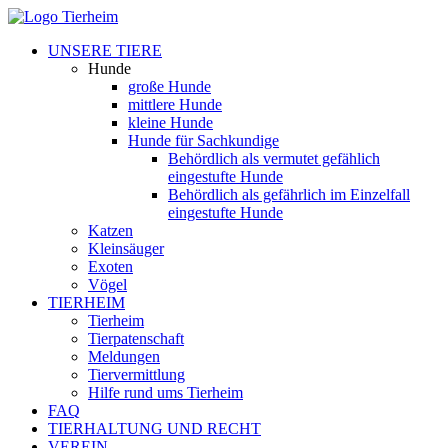
UNSERE TIERE
Hunde
große Hunde
mittlere Hunde
kleine Hunde
Hunde für Sachkundige
Behördlich als vermutet gefählich
eingestufte Hunde
Behördlich als gefährlich im Einzelfall
eingestufte Hunde
Katzen
Kleinsäuger
Exoten
Vögel
TIERHEIM
Tierheim
Tierpatenschaft
Meldungen
Tiervermittlung
Hilfe rund ums Tierheim
FAQ
TIERHALTUNG UND RECHT
VEREIN