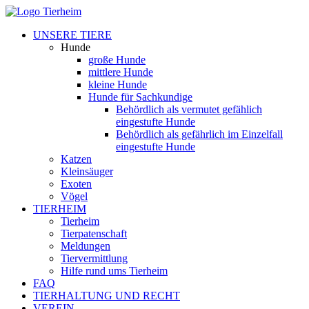
UNSERE TIERE
Hunde
große Hunde
mittlere Hunde
kleine Hunde
Hunde für Sachkundige
Behördlich als vermutet gefählich
eingestufte Hunde
Behördlich als gefährlich im Einzelfall
eingestufte Hunde
Katzen
Kleinsäuger
Exoten
Vögel
TIERHEIM
Tierheim
Tierpatenschaft
Meldungen
Tiervermittlung
Hilfe rund ums Tierheim
FAQ
TIERHALTUNG UND RECHT
VEREIN