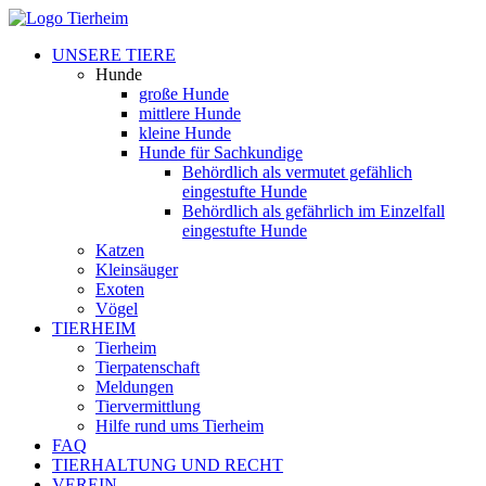
UNSERE TIERE
Hunde
große Hunde
mittlere Hunde
kleine Hunde
Hunde für Sachkundige
Behördlich als vermutet gefählich
eingestufte Hunde
Behördlich als gefährlich im Einzelfall
eingestufte Hunde
Katzen
Kleinsäuger
Exoten
Vögel
TIERHEIM
Tierheim
Tierpatenschaft
Meldungen
Tiervermittlung
Hilfe rund ums Tierheim
FAQ
TIERHALTUNG UND RECHT
VEREIN