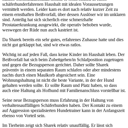
schäferhunderfahrenen Haushalt mit idealen Voraussetzungen
vermittelt werden. Leider kam es dort nach relativ kurzer Zeit zu
einem ernsthaften Beißvorfall, über dessen Auslöser wir im unklaren
sind. Anteilig hat sich sicherlich eine schmerzhafte
Prostataerkrankung ausgewirkt, die operativ behoben wurde,
weswegen der Rüde nun auch kastriert ist.
Da Sharek bereits ein sehr gutes, erfahrenes Zuhause hatte und dies
nicht gut geklappt hat, sind wir etwas ratlos.
Wichtig ist auf jeden Fall, dass keine Kinder im Haushalt leben. Der
Beißvorfall hat sich beim Zubettgehen/in Schlafposition zugetragen
und gegen die Bezugsperson gerichtet. Daher sollte Sharek
präventiv in einem separaten Raum schlafen oder aber mindestens
nachts durch einen Maulkorb abgesichert sein. Eine
Wohnungshaltung ist nicht die beste Variante, in der der Hund
gehalten werden sollte. Er sollte Raum und Platz haben, so dass
auch eine Haltung als Hofhund mit Familienanschluss vorstellbar ist.
Seine neue Bezugsperson muss Erfahrung in der Haltung von
verhaltensauffälligen Schäferhunden haben. Der Kontakt zu einem
auf Aggression spezialisierten Hundetrainer kann in der Anfangszeit
ebenso von Vorteil sein.
Im Tierheim zeigt sich Sharek relativ unauffällig. Er lässt sich