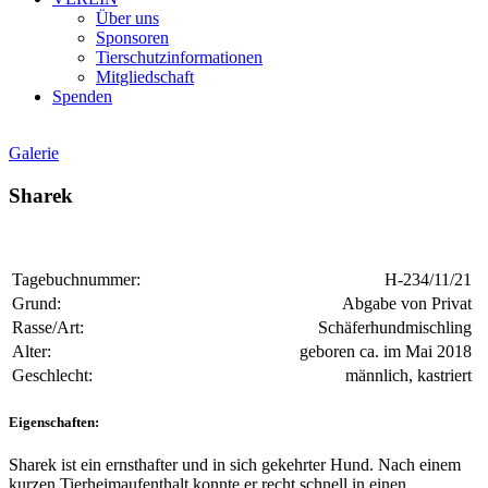
Über uns
Sponsoren
Tierschutzinformationen
Mitgliedschaft
Spenden
Galerie
Sharek
Tagebuchnummer:
H-234/11/21
Grund:
Abgabe von Privat
Rasse/Art:
Schäferhundmischling
Alter:
geboren ca. im Mai 2018
Geschlecht:
männlich, kastriert
Eigenschaften:
Sharek ist ein ernsthafter und in sich gekehrter Hund. Nach einem
kurzen Tierheimaufenthalt konnte er recht schnell in einen