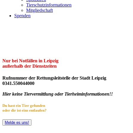
Tierschutzinformationen
Mitgliedschaft
Spenden
Erster Freier Tierschutzverein Leipzig
und Umgebung e.V.
Herzlich willkommen im Tierheim Leipzig!
Nur bei Notfällen in Leipzig
außerhalb der Dienstzeiten
Rufnummer der Rettungsleitstelle der Stadt Leipzig
0341.550044000
Hier keine Tiervermittlung oder Tierheiminformationen!!
Du hast ein Tier gefunden
oder dir ist eins entlaufen?
Melde es uns!