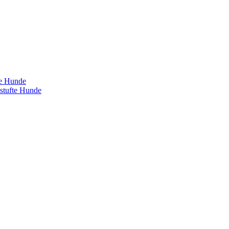
te Hunde
estufte Hunde