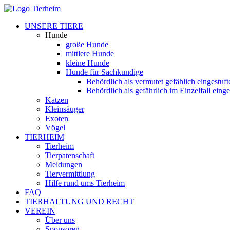
UNSERE TIERE
Hunde
große Hunde
mittlere Hunde
kleine Hunde
Hunde für Sachkundige
Behördlich als vermutet gefählich eingestuf
Behördlich als gefährlich im Einzelfall eing
Katzen
Kleinsäuger
Exoten
Vögel
TIERHEIM
Tierheim
Tierpatenschaft
Meldungen
Tiervermittlung
Hilfe rund ums Tierheim
FAQ
TIERHALTUNG UND RECHT
VEREIN
Über uns
Sponsoren