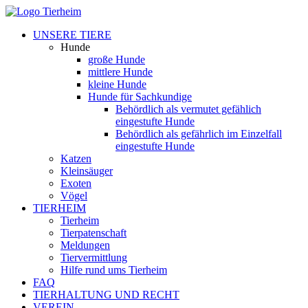
UNSERE TIERE
Hunde
große Hunde
mittlere Hunde
kleine Hunde
Hunde für Sachkundige
Behördlich als vermutet gefählich
eingestufte Hunde
Behördlich als gefährlich im Einzelfall
eingestufte Hunde
Katzen
Kleinsäuger
Exoten
Vögel
TIERHEIM
Tierheim
Tierpatenschaft
Meldungen
Tiervermittlung
Hilfe rund ums Tierheim
FAQ
TIERHALTUNG UND RECHT
VEREIN