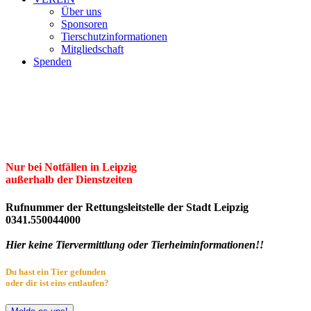
Über uns
Sponsoren
Tierschutzinformationen
Mitgliedschaft
Spenden
Erster Freier Tierschutzverein Leipzig
und Umgebung e.V.
Herzlich willkommen im Tierheim Leipzig!
Nur bei Notfällen in Leipzig
außerhalb der Dienstzeiten
Rufnummer der Rettungsleitstelle der Stadt Leipzig
0341.550044000
Hier keine Tiervermittlung oder Tierheiminformationen!!
Du hast ein Tier gefunden
oder dir ist eins entlaufen?