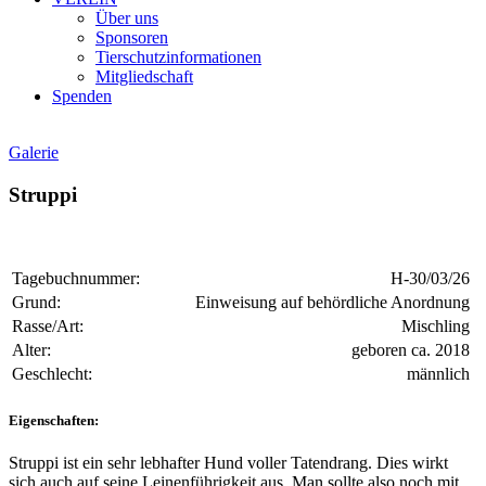
Über uns
Sponsoren
Tierschutzinformationen
Mitgliedschaft
Spenden
Galerie
Struppi
Tagebuchnummer:
H-30/03/26
Grund:
Einweisung auf behördliche Anordnung
Rasse/Art:
Mischling
Alter:
geboren ca. 2018
Geschlecht:
männlich
Eigenschaften:
Struppi ist ein sehr lebhafter Hund voller Tatendrang. Dies wirkt
sich auch auf seine Leinenführigkeit aus. Man sollte also noch mit