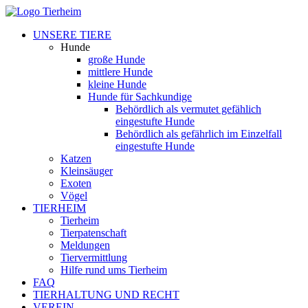
UNSERE TIERE
Hunde
große Hunde
mittlere Hunde
kleine Hunde
Hunde für Sachkundige
Behördlich als vermutet gefählich
eingestufte Hunde
Behördlich als gefährlich im Einzelfall
eingestufte Hunde
Katzen
Kleinsäuger
Exoten
Vögel
TIERHEIM
Tierheim
Tierpatenschaft
Meldungen
Tiervermittlung
Hilfe rund ums Tierheim
FAQ
TIERHALTUNG UND RECHT
VEREIN