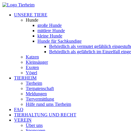
UNSERE TIERE
Hunde
große Hunde
mittlere Hunde
kleine Hunde
Hunde für Sachkundige
Behördlich als vermutet gefählich eingestuf
Behördlich als gefährlich im Einzelfall eing
Katzen
Kleinsäuger
Exoten
Vögel
TIERHEIM
Tierheim
Tierpatenschaft
Meldungen
Tiervermittlung
Hilfe rund ums Tierheim
FAQ
TIERHALTUNG UND RECHT
VEREIN
Über uns
Sponsoren