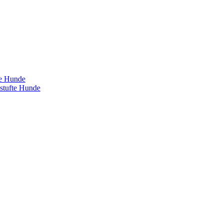
te Hunde
estufte Hunde