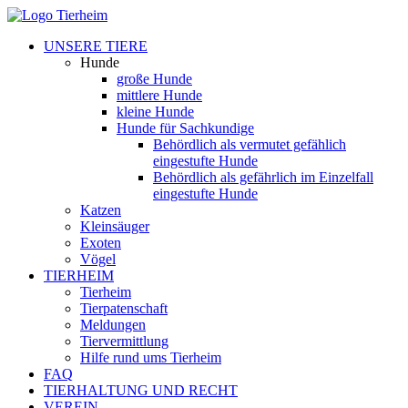
UNSERE TIERE
Hunde
große Hunde
mittlere Hunde
kleine Hunde
Hunde für Sachkundige
Behördlich als vermutet gefählich
eingestufte Hunde
Behördlich als gefährlich im Einzelfall
eingestufte Hunde
Katzen
Kleinsäuger
Exoten
Vögel
TIERHEIM
Tierheim
Tierpatenschaft
Meldungen
Tiervermittlung
Hilfe rund ums Tierheim
FAQ
TIERHALTUNG UND RECHT
VEREIN