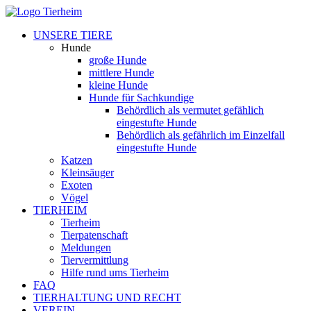
UNSERE TIERE
Hunde
große Hunde
mittlere Hunde
kleine Hunde
Hunde für Sachkundige
Behördlich als vermutet gefählich
eingestufte Hunde
Behördlich als gefährlich im Einzelfall
eingestufte Hunde
Katzen
Kleinsäuger
Exoten
Vögel
TIERHEIM
Tierheim
Tierpatenschaft
Meldungen
Tiervermittlung
Hilfe rund ums Tierheim
FAQ
TIERHALTUNG UND RECHT
VEREIN