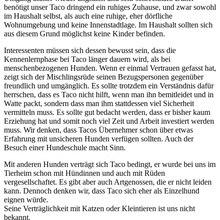
benötigt unser Taco dringend ein ruhiges Zuhause, und zwar sowohl
im Haushalt selbst, als auch eine ruhige, eher dörfliche
Wohnumgebung und keine Innenstadtlage. Im Haushalt sollten sich
aus diesem Grund möglichst keine Kinder befinden.
Interessenten müssen sich dessen bewusst sein, dass die
Kennenlernphase bei Taco länger dauern wird, als bei
menschenbezogenen Hunden. Wenn er einmal Vertrauen gefasst hat,
zeigt sich der Mischlingsrüde seinen Bezugspersonen gegenüber
freundlich und umgänglich. Es sollte trotzdem ein Verständnis dafür
herrschen, dass es Taco nicht hilft, wenn man ihn bemitleidet und in
Watte packt, sondern dass man ihm stattdessen viel Sicherheit
vermitteln muss. Es sollte gut bedacht werden, dass er bisher kaum
Erziehung hat und somit noch viel Zeit und Arbeit investiert werden
muss. Wir denken, dass Tacos Übernehmer schon über etwas
Erfahrung mit unsicheren Hunden verfügen sollten. Auch der
Besuch einer Hundeschule macht Sinn.
Mit anderen Hunden verträgt sich Taco bedingt, er wurde bei uns im
Tierheim schon mit Hündinnen und auch mit Rüden
vergesellschaftet. Es gibt aber auch Artgenossen, die er nicht leiden
kann. Dennoch denken wir, dass Taco sich eher als Einzelhund
eignen würde.
Seine Verträglichkeit mit Katzen oder Kleintieren ist uns nicht
bekannt.