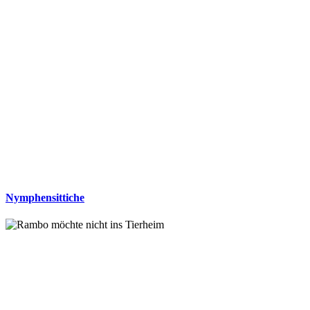
Nymphensittiche