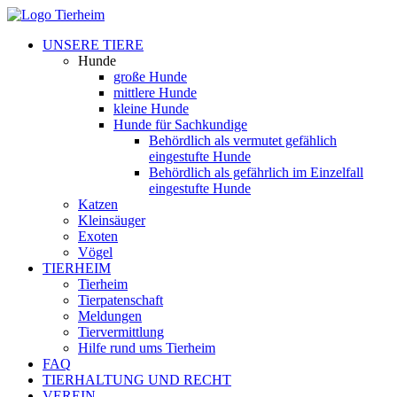
UNSERE TIERE
Hunde
große Hunde
mittlere Hunde
kleine Hunde
Hunde für Sachkundige
Behördlich als vermutet gefählich
eingestufte Hunde
Behördlich als gefährlich im Einzelfall
eingestufte Hunde
Katzen
Kleinsäuger
Exoten
Vögel
TIERHEIM
Tierheim
Tierpatenschaft
Meldungen
Tiervermittlung
Hilfe rund ums Tierheim
FAQ
TIERHALTUNG UND RECHT
VEREIN