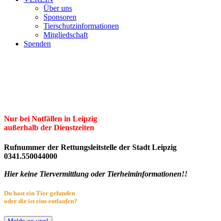
Über uns
Sponsoren
Tierschutzinformationen
Mitgliedschaft
Spenden
Erster Freier Tierschutzverein Leipzig
und Umgebung e.V.
Herzlich willkommen im Tierheim Leipzig!
Nur bei Notfällen in Leipzig
außerhalb der Dienstzeiten
Rufnummer der Rettungsleitstelle der Stadt Leipzig
0341.550044000
Hier keine Tiervermittlung oder Tierheiminformationen!!
Du hast ein Tier gefunden
oder dir ist eins entlaufen?