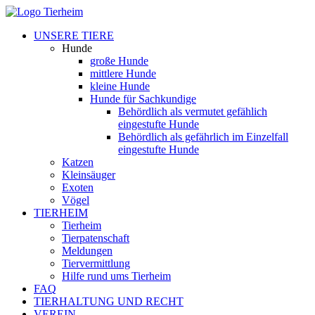
UNSERE TIERE
Hunde
große Hunde
mittlere Hunde
kleine Hunde
Hunde für Sachkundige
Behördlich als vermutet gefählich
eingestufte Hunde
Behördlich als gefährlich im Einzelfall
eingestufte Hunde
Katzen
Kleinsäuger
Exoten
Vögel
TIERHEIM
Tierheim
Tierpatenschaft
Meldungen
Tiervermittlung
Hilfe rund ums Tierheim
FAQ
TIERHALTUNG UND RECHT
VEREIN