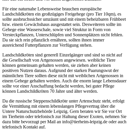
Für eine naturnahe Lebensweise brauchen europäische
Landschildkröten ein großzügiges Freigehege (pro Tier 10qm), es
sollte ausbruchssicher umzäunt und mit einem beheizbaren Frühbeet
bzw. einem Gewächshaus ausgestattet sein. Desweiteren sollte im
Gehege eine Wasserschale, sowie viel Struktur in Form von
Versteckpflanzen, Unterschlüpfen und Sonnenplätzen nicht fehlen.
Da sie sich rein pflanzlich ernähren, sollten ihnen immer
ausreichend Futterpflanzen zur Verfügung stehen.
Landschildkröten sind generell Einzelgänger und sind so nicht auf
die Gesellschaft von Artgenossen angewiesen. weibliche Tiere
können gemeinsam gehalten werden, sie ziehen aber keinen
positiven Nutzen daraus. Aufgrund der starken Paarungswut der
männlichen Tiere sollten diese nicht mit weiblichen Artgenossen in
einem Gehege gehalten werden. Auch die enorm lange Lebensdauer
sollte vor einer Anschaffung bedacht werden, bei guter Pflege
können Landschildkröten 70 Jahre und älter werden.
Da die russische Steppenschildkröte unter Artenschutz steht, erfolgt
die Vermittlung mit einem lebenslangen Pflegevertrag über die
Untere Naturschutzbehörde Leipzig. Gern beraten wir Sie vor Ort
im Tierheim oder telefonisch zur Haltung dieser Exoten, nehmen Sie
dazu bitte bevorzugt per Mail an info@tierheim-leipzig.de oder auch
telefonisch Kontakt auf.