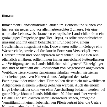
Hinweis:
Immer mehr Landschildkröten landen im Tierheim und suchen von
hier aus ein neues und vor allem artgerechtes Zuhause. Für eine
naturnahe Lebensweise brauchen europäische Landschildkröten ein
großzügiges Freigehege (pro Tier 10qm), es sollte ausbruchssicher
umzäunt und mit einem beheizbaren Frühbeet bzw. einem
Gewächshaus ausgestattet sein. Desweiteren sollte im Gehege eine
Wasserschale, sowie viel Struktur in Form von Versteckpflanzen,
Unterschlüpfen und Sonnenplätzen nicht fehlen. Da sie sich rein
pflanzlich ernähren, sollten ihnen immer ausreichend Futterpflanzen
zur Verfügung stehen. Landschildkröten sind generell Einzelgänger
und sind so nicht auf die Geselllschaft von Artgenossen angewiesen.
Weibliche Tiere können gemeinsam gehalten werden, sie ziehen
aber keinen positiven Nutzen daraus. Aufgrund der starken
Paarungswut der männlichen Tiere sollten diese nicht mit weiblichen
Artgenossen in einem Gehege gehalten werden. Auch die enorm
lange Lebensdauer sollte vor einer Anschaffung bedacht werden, bei
guter Pflege können Landschildkröten 70 Jahre und älter werden.
Da alle Landschildkröten unter Artenschutz stehen, erfolgt die
Vermittlung mit einem lebenslangen Pflegevertrag über die Untere
Naturschutzbehörde Leipzig.