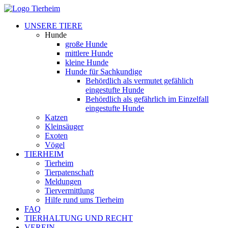
UNSERE TIERE
Hunde
große Hunde
mittlere Hunde
kleine Hunde
Hunde für Sachkundige
Behördlich als vermutet gefählich
eingestufte Hunde
Behördlich als gefährlich im Einzelfall
eingestufte Hunde
Katzen
Kleinsäuger
Exoten
Vögel
TIERHEIM
Tierheim
Tierpatenschaft
Meldungen
Tiervermittlung
Hilfe rund ums Tierheim
FAQ
TIERHALTUNG UND RECHT
VEREIN