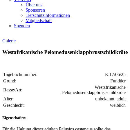
Über uns
Sponsoren
Tierschutzinformationen
Mitgliedschaft
Spenden
Galerie
Westafrikanische Pelomedusenklappbrustschildkröte
Tagebuchnummer:
E-17/06/25
Grund:
Fundtier
Westafrikanische
Rasse/Art:
Pelomedusenklappbrustschildkröte
Alter:
unbekannt, adult
Geschlecht:
weiblich
Eigenschaften:
Für die Haltung dieser adulten Pelusios castaneus sollte das