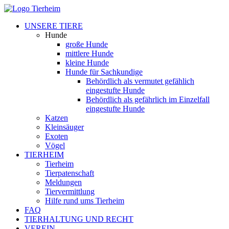
UNSERE TIERE
Hunde
große Hunde
mittlere Hunde
kleine Hunde
Hunde für Sachkundige
Behördlich als vermutet gefählich
eingestufte Hunde
Behördlich als gefährlich im Einzelfall
eingestufte Hunde
Katzen
Kleinsäuger
Exoten
Vögel
TIERHEIM
Tierheim
Tierpatenschaft
Meldungen
Tiervermittlung
Hilfe rund ums Tierheim
FAQ
TIERHALTUNG UND RECHT
VEREIN