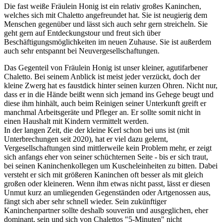
Die fast weiße Fräulein Honig ist ein relativ großes Kaninchen,
welches sich mit Chaletto angefreundet hat. Sie ist neugierig dem
Menschen gegenüber und lässt sich auch sehr gern streicheln. Sie
geht gern auf Entdeckungstour und freut sich über
Beschäftigungsmöglichkeiten im neuen Zuhause. Sie ist außerdem
auch sehr entspannt bei Neuvergesellschaftungen.
Das Gegenteil von Fräulein Honig ist unser kleiner, agutifarbener
Chaletto. Bei seinem Anblick ist meist jeder verzückt, doch der
kleine Zwerg hat es faustdick hinter seinen kurzen Ohren. Nicht nur,
dass er in die Hände beißt wenn sich jemand ins Gehege beugt und
diese ihm hinhält, auch beim Reinigen seiner Unterkunft greift er
manchmal Arbeitsgeräte und Pfleger an. Er sollte somit nicht in
einen Haushalt mit Kindern vermittelt werden.
In der langen Zeit, die der kleine Kerl schon bei uns ist (mit
Unterbrechungen seit 2020), hat er viel dazu gelernt,
Vergesellschaftungen sind mittlerweile kein Problem mehr, er zeigt
sich anfangs eher von seiner schüchternen Seite - bis er sich traut,
bei seinen Kaninchenkollegen um Kuscheleinheiten zu bitten. Dabei
versteht er sich mit größeren Kaninchen oft besser als mit gleich
großen oder kleineren. Wenn ihm etwas nicht passt, lässt er diesen
Unmut kurz an umliegenden Gegenständen oder Artgenossen aus,
fängt sich aber sehr schnell wieder. Sein zukünftiger
Kaninchenpartner sollte deshalb souverän und ausgeglichen, eher
dominant, sein und sich von Chalettos "5-Minuten" nicht