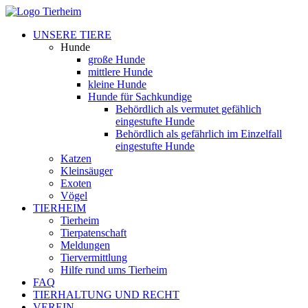
UNSERE TIERE
Hunde
große Hunde
mittlere Hunde
kleine Hunde
Hunde für Sachkundige
Behördlich als vermutet gefählich
eingestufte Hunde
Behördlich als gefährlich im Einzelfall
eingestufte Hunde
Katzen
Kleinsäuger
Exoten
Vögel
TIERHEIM
Tierheim
Tierpatenschaft
Meldungen
Tiervermittlung
Hilfe rund ums Tierheim
FAQ
TIERHALTUNG UND RECHT
VEREIN