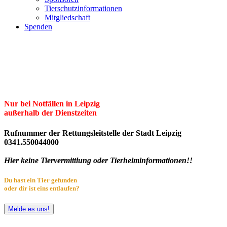
Tierschutzinformationen
Mitgliedschaft
Spenden
Erster Freier Tierschutzverein Leipzig
und Umgebung e.V.
Herzlich willkommen im Tierheim Leipzig!
Nur bei Notfällen in Leipzig
außerhalb der Dienstzeiten
Rufnummer der Rettungsleitstelle der Stadt Leipzig
0341.550044000
Hier keine Tiervermittlung oder Tierheiminformationen!!
Du hast ein Tier gefunden
oder dir ist eins entlaufen?
Melde es uns!