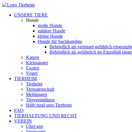
UNSERE TIERE
Hunde
große Hunde
mittlere Hunde
kleine Hunde
Hunde für Sachkundige
Behördlich als vermutet gefählich eingestuf
Behördlich als gefährlich im Einzelfall eing
Katzen
Kleinsäuger
Exoten
Vögel
TIERHEIM
Tierheim
Tierpatenschaft
Meldungen
Tiervermittlung
Hilfe rund ums Tierheim
FAQ
TIERHALTUNG UND RECHT
VEREIN
Über uns
Sponsoren