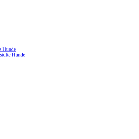
te Hunde
estufte Hunde