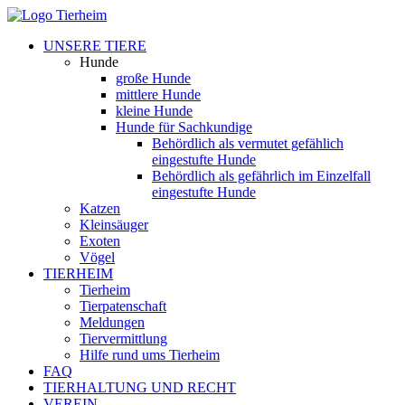
UNSERE TIERE
Hunde
große Hunde
mittlere Hunde
kleine Hunde
Hunde für Sachkundige
Behördlich als vermutet gefählich
eingestufte Hunde
Behördlich als gefährlich im Einzelfall
eingestufte Hunde
Katzen
Kleinsäuger
Exoten
Vögel
TIERHEIM
Tierheim
Tierpatenschaft
Meldungen
Tiervermittlung
Hilfe rund ums Tierheim
FAQ
TIERHALTUNG UND RECHT
VEREIN