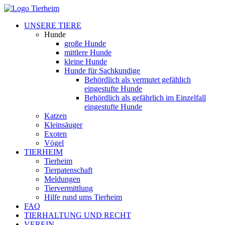
UNSERE TIERE
Hunde
große Hunde
mittlere Hunde
kleine Hunde
Hunde für Sachkundige
Behördlich als vermutet gefählich
eingestufte Hunde
Behördlich als gefährlich im Einzelfall
eingestufte Hunde
Katzen
Kleinsäuger
Exoten
Vögel
TIERHEIM
Tierheim
Tierpatenschaft
Meldungen
Tiervermittlung
Hilfe rund ums Tierheim
FAQ
TIERHALTUNG UND RECHT
VEREIN