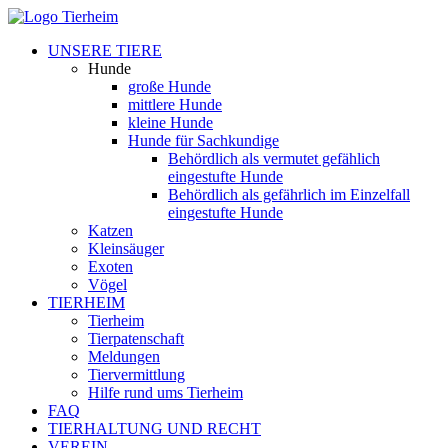
UNSERE TIERE
Hunde
große Hunde
mittlere Hunde
kleine Hunde
Hunde für Sachkundige
Behördlich als vermutet gefählich
eingestufte Hunde
Behördlich als gefährlich im Einzelfall
eingestufte Hunde
Katzen
Kleinsäuger
Exoten
Vögel
TIERHEIM
Tierheim
Tierpatenschaft
Meldungen
Tiervermittlung
Hilfe rund ums Tierheim
FAQ
TIERHALTUNG UND RECHT
VEREIN