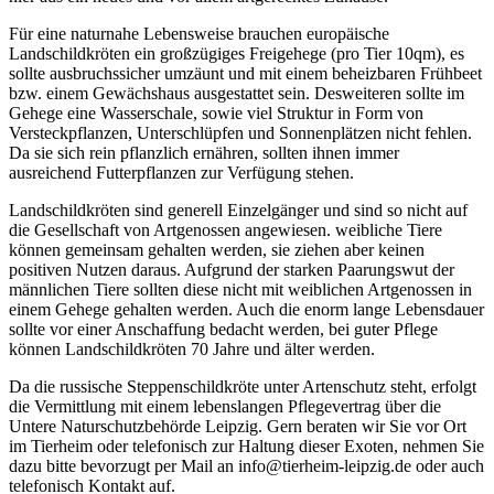
Für eine naturnahe Lebensweise brauchen europäische
Landschildkröten ein großzügiges Freigehege (pro Tier 10qm), es
sollte ausbruchssicher umzäunt und mit einem beheizbaren Frühbeet
bzw. einem Gewächshaus ausgestattet sein. Desweiteren sollte im
Gehege eine Wasserschale, sowie viel Struktur in Form von
Versteckpflanzen, Unterschlüpfen und Sonnenplätzen nicht fehlen.
Da sie sich rein pflanzlich ernähren, sollten ihnen immer
ausreichend Futterpflanzen zur Verfügung stehen.
Landschildkröten sind generell Einzelgänger und sind so nicht auf
die Gesellschaft von Artgenossen angewiesen. weibliche Tiere
können gemeinsam gehalten werden, sie ziehen aber keinen
positiven Nutzen daraus. Aufgrund der starken Paarungswut der
männlichen Tiere sollten diese nicht mit weiblichen Artgenossen in
einem Gehege gehalten werden. Auch die enorm lange Lebensdauer
sollte vor einer Anschaffung bedacht werden, bei guter Pflege
können Landschildkröten 70 Jahre und älter werden.
Da die russische Steppenschildkröte unter Artenschutz steht, erfolgt
die Vermittlung mit einem lebenslangen Pflegevertrag über die
Untere Naturschutzbehörde Leipzig. Gern beraten wir Sie vor Ort
im Tierheim oder telefonisch zur Haltung dieser Exoten, nehmen Sie
dazu bitte bevorzugt per Mail an info@tierheim-leipzig.de oder auch
telefonisch Kontakt auf.