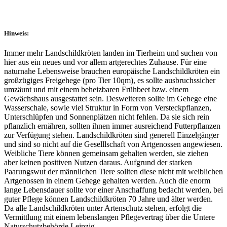
Hinweis:
Immer mehr Landschildkröten landen im Tierheim und suchen von
hier aus ein neues und vor allem artgerechtes Zuhause. Für eine
naturnahe Lebensweise brauchen europäische Landschildkröten ein
großzügiges Freigehege (pro Tier 10qm), es sollte ausbruchssicher
umzäunt und mit einem beheizbaren Frühbeet bzw. einem
Gewächshaus ausgestattet sein. Desweiteren sollte im Gehege eine
Wasserschale, sowie viel Struktur in Form von Versteckpflanzen,
Unterschlüpfen und Sonnenplätzen nicht fehlen. Da sie sich rein
pflanzlich ernähren, sollten ihnen immer ausreichend Futterpflanzen
zur Verfügung stehen. Landschildkröten sind generell Einzelgänger
und sind so nicht auf die Geselllschaft von Artgenossen angewiesen.
Weibliche Tiere können gemeinsam gehalten werden, sie ziehen
aber keinen positiven Nutzen daraus. Aufgrund der starken
Paarungswut der männlichen Tiere sollten diese nicht mit weiblichen
Artgenossen in einem Gehege gehalten werden. Auch die enorm
lange Lebensdauer sollte vor einer Anschaffung bedacht werden, bei
guter Pflege können Landschildkröten 70 Jahre und älter werden.
Da alle Landschildkröten unter Artenschutz stehen, erfolgt die
Vermittlung mit einem lebenslangen Pflegevertrag über die Untere
Naturschutzbehörde Leipzig.