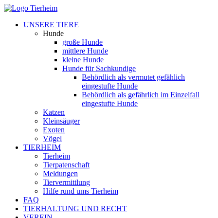
UNSERE TIERE
Hunde
große Hunde
mittlere Hunde
kleine Hunde
Hunde für Sachkundige
Behördlich als vermutet gefählich
eingestufte Hunde
Behördlich als gefährlich im Einzelfall
eingestufte Hunde
Katzen
Kleinsäuger
Exoten
Vögel
TIERHEIM
Tierheim
Tierpatenschaft
Meldungen
Tiervermittlung
Hilfe rund ums Tierheim
FAQ
TIERHALTUNG UND RECHT
VEREIN