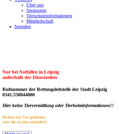
Über uns
Sponsoren
Tierschutzinformationen
Mitgliedschaft
Spenden
Erster Freier Tierschutzverein Leipzig
und Umgebung e.V.
Herzlich willkommen im Tierheim Leipzig!
Nur bei Notfällen in Leipzig
außerhalb der Dienstzeiten
Rufnummer der Rettungsleitstelle der Stadt Leipzig
0341.550044000
Hier keine Tiervermittlung oder Tierheiminformationen!!
Du hast ein Tier gefunden
oder dir ist eins entlaufen?