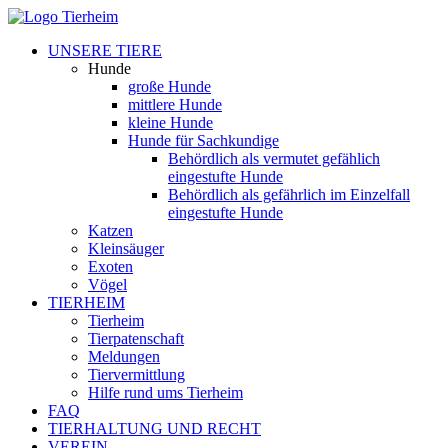
UNSERE TIERE
Hunde
große Hunde
mittlere Hunde
kleine Hunde
Hunde für Sachkundige
Behördlich als vermutet gefählich
eingestufte Hunde
Behördlich als gefährlich im Einzelfall
eingestufte Hunde
Katzen
Kleinsäuger
Exoten
Vögel
TIERHEIM
Tierheim
Tierpatenschaft
Meldungen
Tiervermittlung
Hilfe rund ums Tierheim
FAQ
TIERHALTUNG UND RECHT
VEREIN