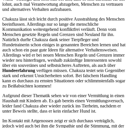
lohnt, auch mal Verantwortung abzugeben, Menschen zu vertrauen
und alternatives Verhalten aufzubauen.
Chakuza lässt sich leicht durch positive Ausstrahlung des Menschen
beeinflussen. Allerdings nur so lange die menschliche
Kommunikation weitestgehend konfliktfrei verläuft. Denn vom
Menschen gesetzte Regeln und Grenzen sind Neuland für ihn.
Natürlich durfte Chakuza dank seiner Tierpfleger und
Hundetrainerin schon einiges in genannten Bereichen lernen und hat
auch schon ein paar gute Ideen für alternative Verhaltensweisen.
Allerdings wird er bei neuen Menschen Regeln und Grenzen immer
wieder neu hinterfragen, weshalb zukünftige Interessenten sowohl
über ein souveränes und selbstsicheres Auftreten, als auch über
Hundeerfahrung
verfügen müssen. Chakuza testet sein Gegenüber
stark und erkennt Unsicherheiten sofort. Bei falschem Handling
kann es durchaus zu ernsten Situationen oder schlimmstenfalls sogar
zu Beißabsichten kommen!
Aufgrund dieser Thematik sehen wir von einer Vermittlung in einen
Haushalt mit Kindern ab. Es gab bereits einen Vermittlungsversuch,
leider fand Chakuza aber wieder zurück ins Tierheim, nachdem er
unter Beweis stellte, dass er kein einfacher Hund ist.
Im Kontakt mit Artgenossen zeigt er sich durchaus verträglich,
jedoch wird auch bei ihm die Sympathie und die Stimmung, mit der