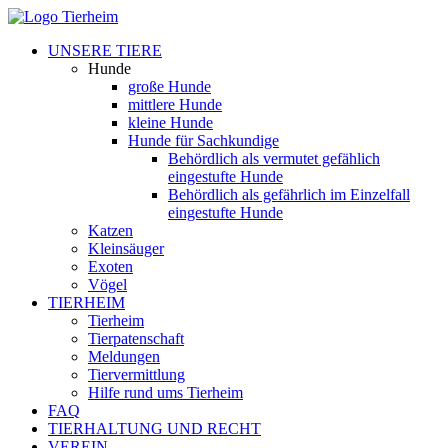
UNSERE TIERE
Hunde
große Hunde
mittlere Hunde
kleine Hunde
Hunde für Sachkundige
Behördlich als vermutet gefählich
eingestufte Hunde
Behördlich als gefährlich im Einzelfall
eingestufte Hunde
Katzen
Kleinsäuger
Exoten
Vögel
TIERHEIM
Tierheim
Tierpatenschaft
Meldungen
Tiervermittlung
Hilfe rund ums Tierheim
FAQ
TIERHALTUNG UND RECHT
VEREIN