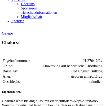
Über uns
Sponsoren
Tierschutzinformationen
Mitgliedschaft
Spenden
Galerie
Chakuza
Tagebuchnummer:
H-270/12/24
Grund:
Einweisung auf behördliche Anordnung
Rasse/Art:
Old English Bulldog
Alter:
geboren am 26.11.23
Geschlecht:
männlich
Eigenschaften:
Chakuza lebte bislang quasi mit einer "mit-dem-Kopf-durch-die-
Wand"-Strategie und lernt nun bei uns, dass es sich durchaus für ihn