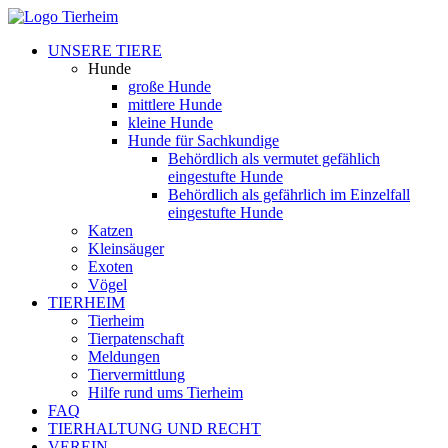
UNSERE TIERE
Hunde
große Hunde
mittlere Hunde
kleine Hunde
Hunde für Sachkundige
Behördlich als vermutet gefählich
eingestufte Hunde
Behördlich als gefährlich im Einzelfall
eingestufte Hunde
Katzen
Kleinsäuger
Exoten
Vögel
TIERHEIM
Tierheim
Tierpatenschaft
Meldungen
Tiervermittlung
Hilfe rund ums Tierheim
FAQ
TIERHALTUNG UND RECHT
VEREIN