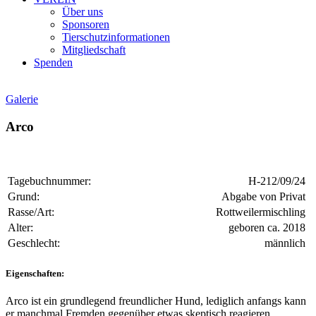
Über uns
Sponsoren
Tierschutzinformationen
Mitgliedschaft
Spenden
Galerie
Arco
Tagebuchnummer:
H-212/09/24
Grund:
Abgabe von Privat
Rasse/Art:
Rottweilermischling
Alter:
geboren ca. 2018
Geschlecht:
männlich
Eigenschaften:
Arco ist ein grundlegend freundlicher Hund, lediglich anfangs kann
er manchmal Fremden gegenüber etwas skeptisch reagieren.