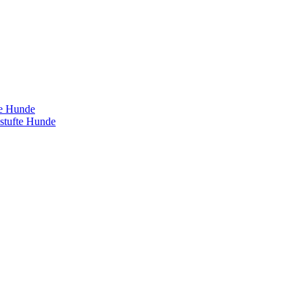
te Hunde
estufte Hunde