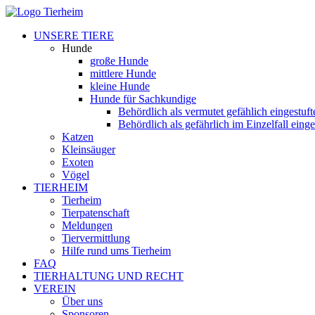
UNSERE TIERE
Hunde
große Hunde
mittlere Hunde
kleine Hunde
Hunde für Sachkundige
Behördlich als vermutet gefählich eingestuf
Behördlich als gefährlich im Einzelfall eing
Katzen
Kleinsäuger
Exoten
Vögel
TIERHEIM
Tierheim
Tierpatenschaft
Meldungen
Tiervermittlung
Hilfe rund ums Tierheim
FAQ
TIERHALTUNG UND RECHT
VEREIN
Über uns
Sponsoren