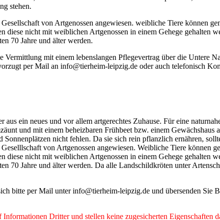
ung stehen.
ie Gesellschaft von Artgenossen angewiesen. weibliche Tiere können ge
en diese nicht mit weiblichen Artgenossen in einem Gehege gehalten w
en 70 Jahre und älter werden.
 die Vermittlung mit einem lebenslangen Pflegevertrag über die Untere 
vorzugt per Mail an info@tierheim-leipzig.de oder auch telefonisch Kon
 aus ein neues und vor allem artgerechtes Zuhause. Für eine naturna
umzäunt und mit einem beheizbaren Frühbeet bzw. einem Gewächshaus aus
 Sonnenplätzen nicht fehlen. Da sie sich rein pflanzlich ernähren, sol
ie Geselllschaft von Artgenossen angewiesen. Weibliche Tiere können g
en diese nicht mit weiblichen Artgenossen in einem Gehege gehalten w
n 70 Jahre und älter werden. Da alle Landschildkröten unter Artenschu
sich bitte per Mail unter info@tierheim-leipzig.de und übersenden Sie 
Informationen Dritter und stellen keine zugesicherten Eigenschaften d