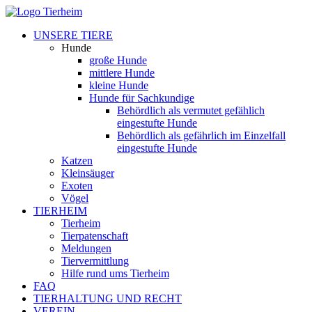
UNSERE TIERE
Hunde
große Hunde
mittlere Hunde
kleine Hunde
Hunde für Sachkundige
Behördlich als vermutet gefählich
eingestufte Hunde
Behördlich als gefährlich im Einzelfall
eingestufte Hunde
Katzen
Kleinsäuger
Exoten
Vögel
TIERHEIM
Tierheim
Tierpatenschaft
Meldungen
Tiervermittlung
Hilfe rund ums Tierheim
FAQ
TIERHALTUNG UND RECHT
VEREIN