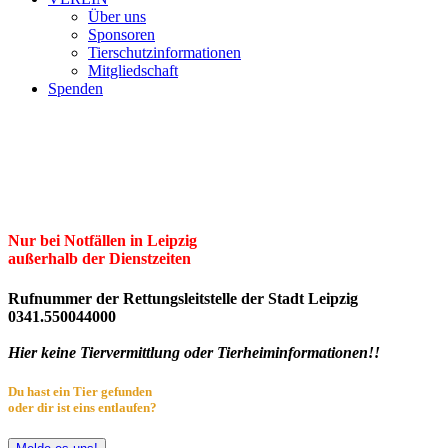
Über uns
Sponsoren
Tierschutzinformationen
Mitgliedschaft
Spenden
Erster Freier Tierschutzverein Leipzig
und Umgebung e.V.
Herzlich willkommen im Tierheim Leipzig!
Nur bei Notfällen in Leipzig
außerhalb der Dienstzeiten
Rufnummer der Rettungsleitstelle der Stadt Leipzig
0341.550044000
Hier keine Tiervermittlung oder Tierheiminformationen!!
Du hast ein Tier gefunden
oder dir ist eins entlaufen?