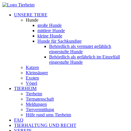
UNSERE TIERE
Hunde
große Hunde
mittlere Hunde
kleine Hunde
Hunde für Sachkundige
Behördlich als vermutet gefählich
eingestufte Hunde
Behördlich als gefährlich im Einzelfall
eingestufte Hunde
Katzen
Kleinsäuger
Exoten
Vögel
TIERHEIM
Tierheim
Tierpatenschaft
Meldungen
Tiervermittlung
Hilfe rund ums Tierheim
FAQ
TIERHALTUNG UND RECHT
VEREIN