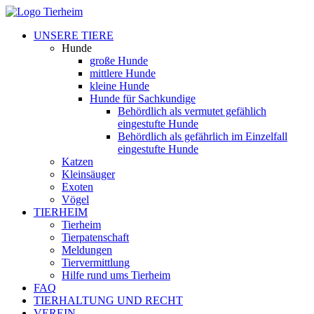
UNSERE TIERE
Hunde
große Hunde
mittlere Hunde
kleine Hunde
Hunde für Sachkundige
Behördlich als vermutet gefählich
eingestufte Hunde
Behördlich als gefährlich im Einzelfall
eingestufte Hunde
Katzen
Kleinsäuger
Exoten
Vögel
TIERHEIM
Tierheim
Tierpatenschaft
Meldungen
Tiervermittlung
Hilfe rund ums Tierheim
FAQ
TIERHALTUNG UND RECHT
VEREIN