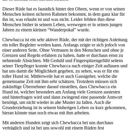
Dieser Rüde hat es faustdick hinter den Ohren, wenn er von seinen
Menschen keinen sicheren Rahmen bekommt, in dem ganz klar für
ihn ist, was erlaubt ist und was nicht. Leider fehlten ihm diese
Menschen bisher in seinem Leben, weswegen er in seinen jungen
Jahren zu einem kleinen “Wanderpokal” wurde.
Chewbacca ist ein sehr aktiver Rüde, der mit der richtigen Anleitung
ein toller Begleiter werden kann. Anfangs zeigte er sich jedoch von
einer anderen Seite. Ohne Vertrauen in den Menschen und ohne je
Grenzen und Regeln erfahren zu haben, hatte er durchaus ernst zu
nehmende Absichten. Mit Geduld und Fingerspitzengefühl seitens
seiner Tierpfleger konnte Chewbacca nach einiger Zeit auftauen und
hat uns damit die Möglichkeit gegeben, zu sehen, was er für ein
toller Hund ist. Mittlerweile hat er auch Gassigeher, welche die
gemeinsame Zeit mit ihm sehr schätzen. Trotzdem müssen sich
zukünftige Übernehmer darauf einstellen, dass Chewbacca ein
Hund ist, welcher besonders am Anfang viele Grenzen austesten
und hinterfragen wird und dann zwingend eine passende Antwort
benötigt, um nicht wieder in alte Muster zu fallen. Auch die
Grunderziehung ist in seinem bisherigen Leben zu kurz gekommen,
hieran könnte man noch etwas mit ihm arbeiten.
Mit anderen Hunden zeigt sich Chewbacca bei uns durchaus
verträglich und ist bei uns sowohl mit einem Rüden fest