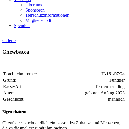
Über uns
Sponsoren
Tierschutzinformationen
Mitgliedschaft
Spenden
Galerie
Chewbacca
Tagebuchnummer:
H-161/07/24
Grund:
Fundtier
Rasse/Art:
Terriermischling
Alter:
geboren Anfang 2023
Geschlecht:
männlich
Eigenschaften:
Chewbacca sucht endlich ein passendes Zuhause und Menschen,
die es diesmal ernst mit ihm meinen.