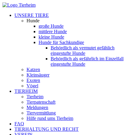
UNSERE TIERE
Hunde
große Hunde
mittlere Hunde
kleine Hunde
Hunde für Sachkundige
Behördlich als vermutet gefählich
eingestufte Hunde
Behördlich als gefährlich im Einzelfall
eingestufte Hunde
Katzen
Kleinsäuger
Exoten
Vögel
TIERHEIM
Tierheim
Tierpatenschaft
Meldungen
Tiervermittlung
Hilfe rund ums Tierheim
FAQ
TIERHALTUNG UND RECHT
VEREIN