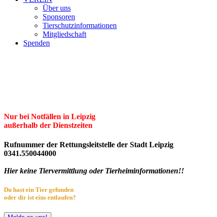
Über uns
Sponsoren
Tierschutzinformationen
Mitgliedschaft
Spenden
Erster Freier Tierschutzverein Leipzig
und Umgebung e.V.
Herzlich willkommen im Tierheim Leipzig!
Nur bei Notfällen in Leipzig
außerhalb der Dienstzeiten
Rufnummer der Rettungsleitstelle der Stadt Leipzig
0341.550044000
Hier keine Tiervermittlung oder Tierheiminformationen!!
Du hast ein Tier gefunden
oder dir ist eins entlaufen?