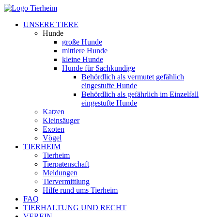
UNSERE TIERE
Hunde
große Hunde
mittlere Hunde
kleine Hunde
Hunde für Sachkundige
Behördlich als vermutet gefählich
eingestufte Hunde
Behördlich als gefährlich im Einzelfall
eingestufte Hunde
Katzen
Kleinsäuger
Exoten
Vögel
TIERHEIM
Tierheim
Tierpatenschaft
Meldungen
Tiervermittlung
Hilfe rund ums Tierheim
FAQ
TIERHALTUNG UND RECHT
VEREIN