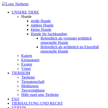
UNSERE TIERE
Hunde
große Hunde
mittlere Hunde
kleine Hunde
Hunde für Sachkundige
Behördlich als vermutet gefählich
eingestufte Hunde
Behördlich als gefährlich im Einzelfall
eingestufte Hunde
Katzen
Kleinsäuger
Exoten
Vögel
TIERHEIM
Tierheim
Tierpatenschaft
Meldungen
Tiervermittlung
Hilfe rund ums Tierheim
FAQ
TIERHALTUNG UND RECHT
VEREIN