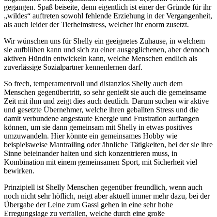
gegangen. Spaß beiseite, denn eigentlich ist einer der Gründe für ihr
„wildes“ auftreten sowohl fehlende Erziehung in der Vergangenheit,
als auch leider der Tierheimstress, welcher ihr enorm zusetzt.
Wir wünschen uns für Shelly ein geeignetes Zuhause, in welchem
sie aufblühen kann und sich zu einer ausgeglichenen, aber dennoch
aktiven Hündin entwickeln kann, welche Menschen endlich als
zuverlässige Sozialpartner kennenlernen darf.
So frech, temperamentvoll und distanzlos Shelly auch dem
Menschen gegenübertritt, so sehr genießt sie auch die gemeinsame
Zeit mit ihm und zeigt dies auch deutlich. Darum suchen wir aktive
und gesetzte Übernehmer, welche ihren geballten Stress und die
damit verbundene angestaute Energie und Frustration auffangen
können, um sie dann gemeinsam mit Shelly in etwas positives
umzuwandeln. Hier könnte ein gemeinsames Hobby wie
beispielsweise Mantrailing oder ähnliche Tätigkeiten, bei der sie ihre
Sinne beieinander halten und sich konzentrieren muss, in
Kombination mit einem gemeinsamen Sport, mit Sicherheit viel
bewirken.
Prinzipiell ist Shelly Menschen gegenüber freundlich, wenn auch
noch nicht sehr höflich, neigt aber aktuell immer mehr dazu, bei der
Übergabe der Leine zum Gassi gehen in eine sehr hohe
Erregungslage zu verfallen, welche durch eine große