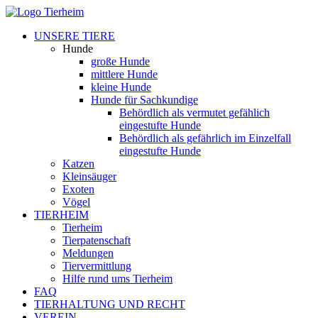
UNSERE TIERE
Hunde
große Hunde
mittlere Hunde
kleine Hunde
Hunde für Sachkundige
Behördlich als vermutet gefählich
eingestufte Hunde
Behördlich als gefährlich im Einzelfall
eingestufte Hunde
Katzen
Kleinsäuger
Exoten
Vögel
TIERHEIM
Tierheim
Tierpatenschaft
Meldungen
Tiervermittlung
Hilfe rund ums Tierheim
FAQ
TIERHALTUNG UND RECHT
VEREIN