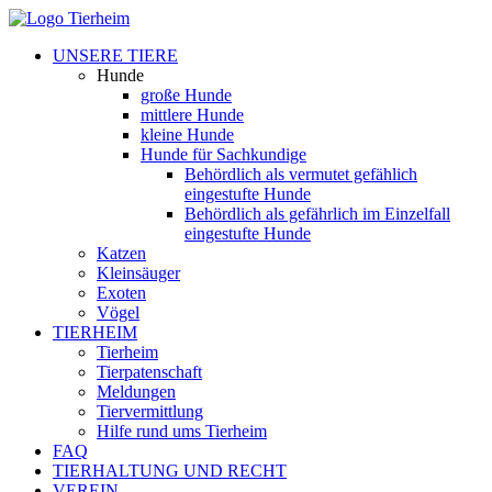
UNSERE TIERE
Hunde
große Hunde
mittlere Hunde
kleine Hunde
Hunde für Sachkundige
Behördlich als vermutet gefählich
eingestufte Hunde
Behördlich als gefährlich im Einzelfall
eingestufte Hunde
Katzen
Kleinsäuger
Exoten
Vögel
TIERHEIM
Tierheim
Tierpatenschaft
Meldungen
Tiervermittlung
Hilfe rund ums Tierheim
FAQ
TIERHALTUNG UND RECHT
VEREIN