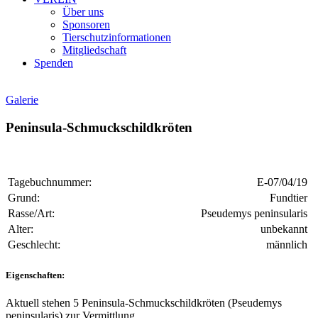
Über uns
Sponsoren
Tierschutzinformationen
Mitgliedschaft
Spenden
Galerie
Peninsula-Schmuckschildkröten
Tagebuchnummer:
E-07/04/19
Grund:
Fundtier
Rasse/Art:
Pseudemys peninsularis
Alter:
unbekannt
Geschlecht:
männlich
Eigenschaften:
Aktuell stehen 5 Peninsula-Schmuckschildkröten (Pseudemys
peninsularis) zur Vermittlung.