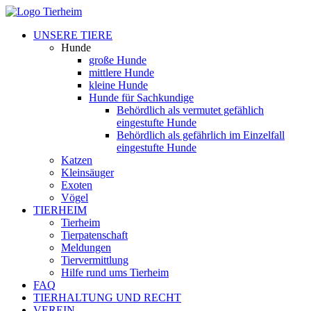
UNSERE TIERE
Hunde
große Hunde
mittlere Hunde
kleine Hunde
Hunde für Sachkundige
Behördlich als vermutet gefählich
eingestufte Hunde
Behördlich als gefährlich im Einzelfall
eingestufte Hunde
Katzen
Kleinsäuger
Exoten
Vögel
TIERHEIM
Tierheim
Tierpatenschaft
Meldungen
Tiervermittlung
Hilfe rund ums Tierheim
FAQ
TIERHALTUNG UND RECHT
VEREIN