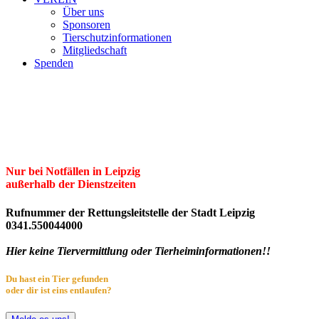
Über uns
Sponsoren
Tierschutzinformationen
Mitgliedschaft
Spenden
Erster Freier Tierschutzverein Leipzig
und Umgebung e.V.
Herzlich willkommen im Tierheim Leipzig!
Nur bei Notfällen in Leipzig
außerhalb der Dienstzeiten
Rufnummer der Rettungsleitstelle der Stadt Leipzig
0341.550044000
Hier keine Tiervermittlung oder Tierheiminformationen!!
Du hast ein Tier gefunden
oder dir ist eins entlaufen?