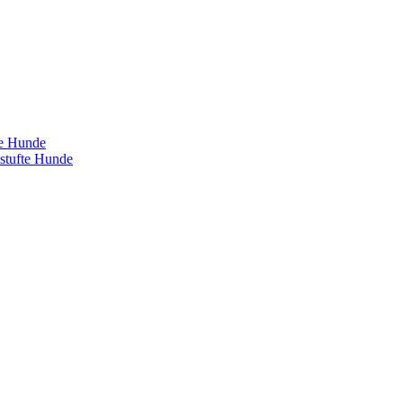
te Hunde
estufte Hunde