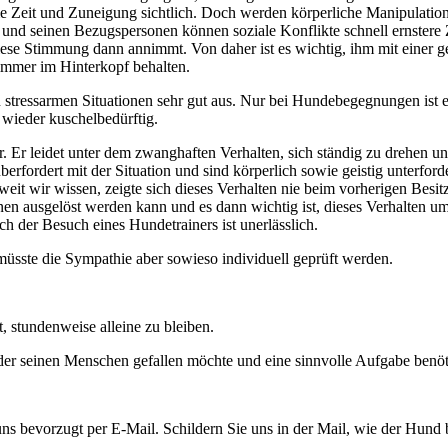
e Zeit und Zuneigung sichtlich. Doch werden körperliche Manipulatione
hm und seinen Bezugspersonen können soziale Konflikte schnell ernstere
e Stimmung dann annimmt. Von daher ist es wichtig, ihm mit einer ge
immer im Hinterkopf behalten.
stressarmen Situationen sehr gut aus. Nur bei Hundebegegnungen ist e
wieder kuschelbedürftig.
. Er leidet unter dem zwanghaften Verhalten, sich ständig zu drehen u
rfordert mit der Situation und sind körperlich sowie geistig unterforde
eit wir wissen, zeigte sich dieses Verhalten nie beim vorherigen Besit
tionen ausgelöst werden kann und es dann wichtig ist, dieses Verhalten
der Besuch eines Hundetrainers ist unerlässlich.
müsste die Sympathie aber sowieso individuell geprüft werden.
, stundenweise alleine zu bleiben.
, der seinen Menschen gefallen möchte und eine sinnvolle Aufgabe benöt
ns bevorzugt per E-Mail. Schildern Sie uns in der Mail, wie der Hund