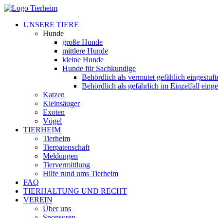
UNSERE TIERE
Hunde
große Hunde
mittlere Hunde
kleine Hunde
Hunde für Sachkundige
Behördlich als vermutet gefählich eingestuf
Behördlich als gefährlich im Einzelfall eing
Katzen
Kleinsäuger
Exoten
Vögel
TIERHEIM
Tierheim
Tierpatenschaft
Meldungen
Tiervermittlung
Hilfe rund ums Tierheim
FAQ
TIERHALTUNG UND RECHT
VEREIN
Über uns
Sponsoren