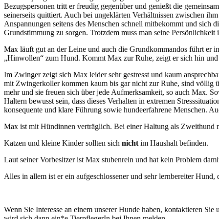
Bezugspersonen tritt er freudig gegenüber und genießt die gemeinsam
seinerseits quittiert. Auch bei ungeklärten Verhältnissen zwischen i
Anspannungen seitens des Menschen schnell mitbekommt und sich dies
Grundstimmung zu sorgen. Trotzdem muss man seine Persönlichkeit 
Max läuft gut an der Leine und auch die Grundkommandos führt er in 
„Hinwollen“ zum Hund. Kommt Max zur Ruhe, zeigt er sich hin und 
Im Zwinger zeigt sich Max leider sehr gestresst und kaum ansprechbar
mit Zwingerkoller kommen kaum bis gar nicht zur Ruhe, sind völlig übe
mehr und sie freuen sich über jede Aufmerksamkeit, so auch Max. Sow
Haltern bewusst sein, dass dieses Verhalten in extremen Stresssitua
konsequente und klare Führung sowie hundeerfahrene Menschen. Auch 
Max ist mit Hündinnen verträglich. Bei einer Haltung als Zweithund 
Katzen und kleine Kinder sollten sich
nicht
im Haushalt befinden.
Laut seiner Vorbesitzer ist Max stubenrein und hat kein Problem damit
Alles in allem ist er ein aufgeschlossener und sehr lernbereiter Hund
Wenn Sie Interesse an einem unserer Hunde haben, kontaktieren Sie u
wird sich dann ein*e TierpflegerIn bei Ihnen melden.