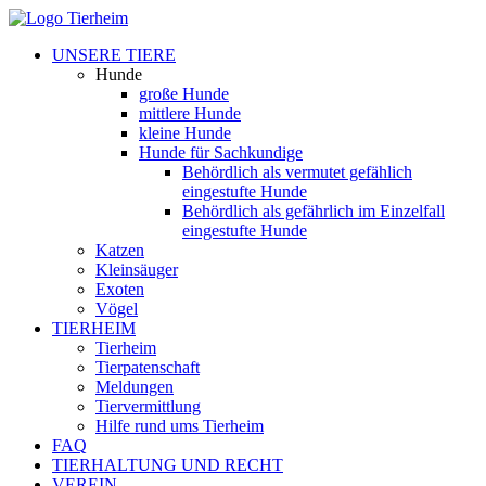
UNSERE TIERE
Hunde
große Hunde
mittlere Hunde
kleine Hunde
Hunde für Sachkundige
Behördlich als vermutet gefählich
eingestufte Hunde
Behördlich als gefährlich im Einzelfall
eingestufte Hunde
Katzen
Kleinsäuger
Exoten
Vögel
TIERHEIM
Tierheim
Tierpatenschaft
Meldungen
Tiervermittlung
Hilfe rund ums Tierheim
FAQ
TIERHALTUNG UND RECHT
VEREIN