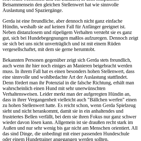
Beisammensein den gleichen Stellenwert hat wie sinnvolle
Auslastung und Spaziergänge.
Gerda ist eine freundliche, aber dennoch nicht ganz einfache
Hündin, weshalb sie auf keinen Fall für Anfänger geeignet ist.
Neben distanzlosem und rüpeligem Verhalten versteht sie es ganz
gut, sich bei Hundebegegnungen maßlos aufzuregen. Dennoch zeigt
sie sich bei uns nicht unverträglich und ist mit einem Rüden
vergesellschaftet, mit dem sie gerne herumtobt.
Bekannten Personen gegenüber zeigt sich Gerda stets freundlich,
auch wenn ihr hier noch einiges an Manieren beigebracht werden
muss. In ihrem Fall hat es einen besonders hohen Stellenwert, dass
eine sinnvolle und wohlbedachte Art der Auslastung stattfindet.
Denn fördert man ihr Potenzial in die falsche Richtung, erhält man
wahrscheinlich einen Hund mit sehr unerwünschten
Verhaltensweisen. Leider merkt man der aufgeregten Hündin an,
dass in ihrer Vergangenheit vielleicht auch "Bällchen werfen" einen
zu hohen Stellenwert hatte. Es reicht schon, wenn Gerda Spielzeug
sieht und nicht herankommt, damit sie in ein anhaltendes und
frustriertes Bellen verfällt, bei dem sie ihren Fokus nur ganz schwer
wieder davon lösen kann. Allgemein ist sie draußen recht stark im
Außen und nur sehr wenig bis gar nicht am Menschen orientiert. All
das sind Dinge, die unbedingt mit einer passenden Hundeschule
oder einem Hundetrainer angegangen werden sollten.