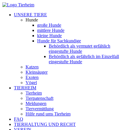
UNSERE TIERE
Hunde
große Hunde
mittlere Hunde
kleine Hunde
Hunde für Sachkundige
Behördlich als vermutet gefählich
eingestufte Hunde
Behördlich als gefährlich im Einzelfall
eingestufte Hunde
Katzen
Kleinsäuger
Exoten
Vögel
TIERHEIM
Tierheim
Tierpatenschaft
Meldungen
Tiervermittlung
Hilfe rund ums Tierheim
FAQ
TIERHALTUNG UND RECHT
VEREIN