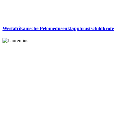
Westafrikanische Pelomedusenklappbrustschildkröte