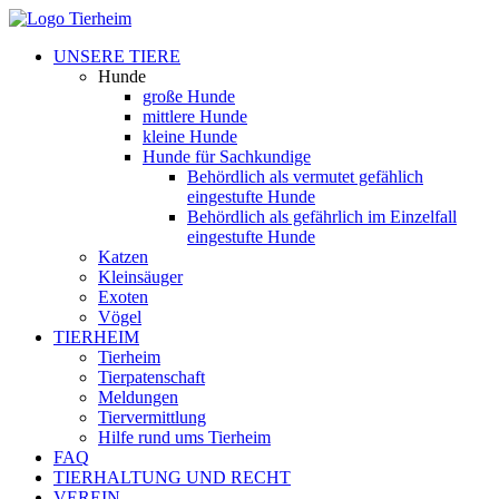
UNSERE TIERE
Hunde
große Hunde
mittlere Hunde
kleine Hunde
Hunde für Sachkundige
Behördlich als vermutet gefählich
eingestufte Hunde
Behördlich als gefährlich im Einzelfall
eingestufte Hunde
Katzen
Kleinsäuger
Exoten
Vögel
TIERHEIM
Tierheim
Tierpatenschaft
Meldungen
Tiervermittlung
Hilfe rund ums Tierheim
FAQ
TIERHALTUNG UND RECHT
VEREIN