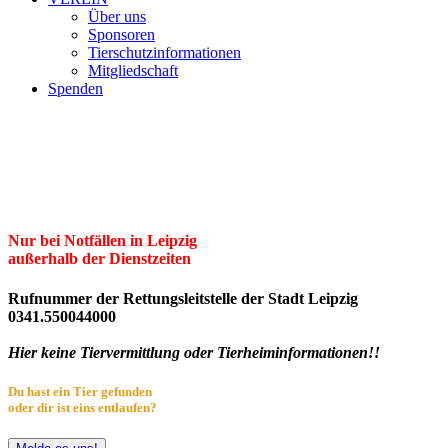
Über uns
Sponsoren
Tierschutzinformationen
Mitgliedschaft
Spenden
Erster Freier Tierschutzverein Leipzig
und Umgebung e.V.
Herzlich willkommen im Tierheim Leipzig!
Nur bei Notfällen in Leipzig
außerhalb der Dienstzeiten
Rufnummer der Rettungsleitstelle der Stadt Leipzig
0341.550044000
Hier keine Tiervermittlung oder Tierheiminformationen!!
Du hast ein Tier gefunden
oder dir ist eins entlaufen?